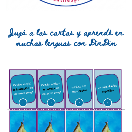
Jugá a las cartas
y
aprendé
en
muchas lenguas
con DinDim