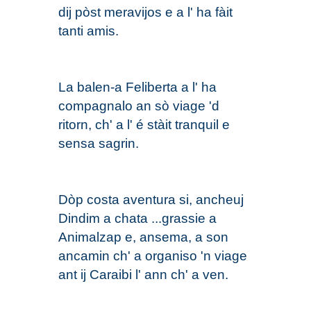
dij pòst meravijos e a l' ha fàit
tanti amis.
La balen-a Feliberta a l' ha
compagnalo an sò viage 'd
ritorn, ch' a l' é stàit tranquil e
sensa sagrin.
Dòp costa aventura si, ancheuj
Dindim a chata ...grassie a
Animalzap e, ansema, a son
ancamin ch' a organiso 'n viage
ant ij Caraibi l' ann ch' a ven.