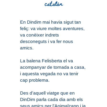
catalán
En Din
d
im mai havia sigut tan
feliç: va viure moltes aventures,
va conèixer indrets
desconeguts i va fer nous
amics.
La balena Felisberta el va
acompanyar de tornada a casa,
i aquesta vegada no va tenir
cap problema.
Des d’aquell viatge que en
DinDim parla cada dia amb els
seus amics per l’Animalzapp i ja