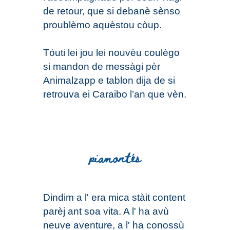
de retour, que si debanè sènso
proublèmo aquèstou còup.
Tóuti lei jou lei nouvèu coulègo
si mandon de messàgi pèr
Animalzapp e tablon dija de si
retrouva ei Caraibo l’an que vèn.
piamontés
Dindim a l' era mica stàit content
parèj ant soa vita. A l' ha avù
neuve aventure, a l' ha conossù