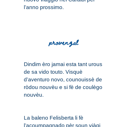
l’anno prossimo.
provenzal
Di
ndim
èro jamai esta tant urous
de sa vido touto. Visquè
d’aventuro novo, counouissè de
ròdou nouvèu e si fè de coulègo
nouvèu.
La baleno Felisberta li fè
l’acoumpagnado pèr soun viàgi