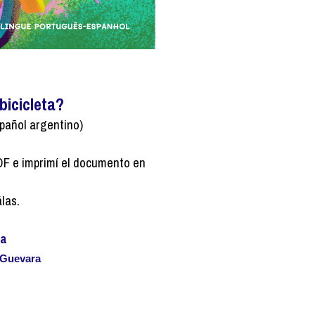
bicicleta?
pañol argentino
)
PDF e imprimí el documento en
las.
ra
 Guevara