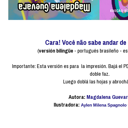
Cara! Você não sabe andar de 
(
versión
bilingüe
- portugués brasileño -
es
I
mportante:
Esta versión es para
la impresión. Bajá el 
doble faz.
Luego doblá las hojas y abrochá
Autora:
Magdalena Gueva
Ilustradora:
Aylen Milena Spagnolo