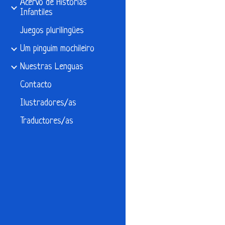
Acervo de Historias
Infantiles
Juegos plurilingües
Um pinguim mochileiro
Nuestras Lenguas
Contacto
Ilustradores/as
Traductores/as