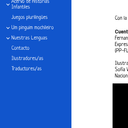
Acervo de Historias
Infantiles
Juegos plurilingües
Con la 
Um pinguim mochileiro
Cuent
Nuestras Lenguas
Fernan
Expres
Contacto
(PP-F
Ilustradores/as
Ilustr
Traductores/as
Sofía 
Nacion