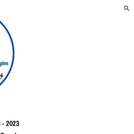
ion
s
- 202
3